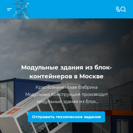
Модульные здания из блок-
контейнеров в Москве
Краснознаменская Фабрика
Модульных Конструкций производит
модульные здания из блок
контейнеров с 2012 года. За все время
существования компании было
Отправить техническое задание
произведено более 5000 единиц
продукции.