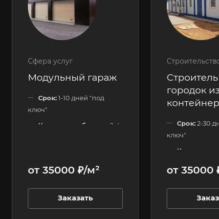
Сфера услуг
Строительств
Модульный гараж
Строител
городок из
Срок:
1-10 дней "под
контейне
ключ"
Срок:
2-30 д
Количество блоков:
2-4
ключ"
шт.
Количество
Этажность:
1 этажные
120 шт.
от 35000 ₽/м²
от 35000 
Этажность:
Заказать
Заказ