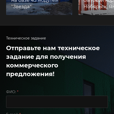
на базе 45 модулей
бытовой корп
"Звезда"
Нобярьск, 
Техническое задание
Отправьте нам техническое
задание для получения
коммерческого
предложения!
ФИО:
*