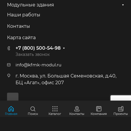
+7 (800) 500-54-98
Модульные здания
Наши работы
г. Калининград, ул. Камская, 82
Контакты
+7 (800) 500-54-98
Карта сайта
г. Иркутск, ул. 2-я Батарейная, 53
+7 (800) 500-54-98
+7 (800) 500-54-98
Заказать звонок
info@kfmk-modul.ru
г. Москва, Большая Семёновская ул.,
г. Москва, ул. Большая Семеновская, д.40,
40
БЦ «Агат», офис 207
+7 (495) 646-87-53
+7 (800) 500-54-98
г. Краснознаменск, Индустриальная,
Главная
Поиск
Каталог
Контакты
Компания
Проекты
д.3
© 2012-2026 ООО "КФМК"
+7 (800) 500-54-98
Политика конфиденциальности