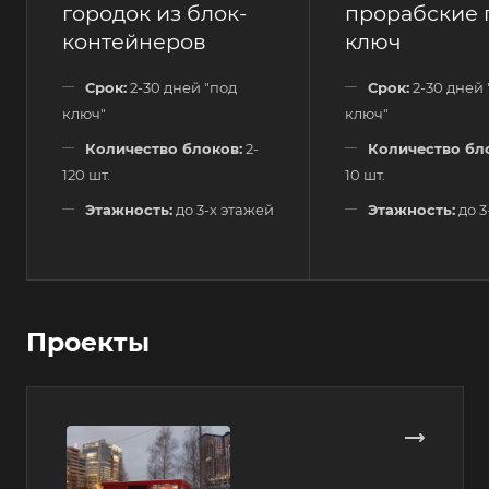
городок из блок-
прорабские 
контейнеров
ключ
Срок:
2-30 дней "под
Срок:
2-30 дней 
ключ"
ключ"
Количество блоков:
2-
Количество бл
120 шт.
10 шт.
Этажность:
до 3-х этажей
Этажность:
до 3
Проекты