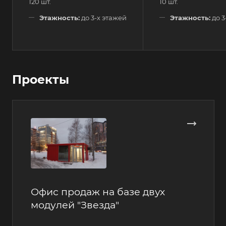
120 шт.
10 шт.
Этажность:
до 3-х этажей
Этажность:
до 3
Проекты
Офис продаж на базе двух
модулей "Звезда"