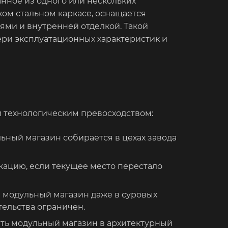
нное из одного или нескольких
ом стальном каркасе, оснащается
и и внутренней отделкой. Такой
ри эксплуатационных характеристик и
а
и технологическим превосходством:
ьный магазин собирается в цехах завода
кацию, если текущее место перестало
м модульный магазин даже в суровых
тельства ограничен.
ть модульный магазин в архитектурный