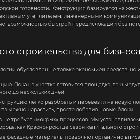
мое капитальное или временное сооружение, собра
ской готовности. Конструкция базируется на жестк
ктивным утеплителем, инженерными коммуникациям
ью, возможностью быстрой передислокации без поте
го строительства для бизнес
огий обусловлен не только экономией средств, но 
ию. Пока на участке готовится площадка, ваш модул
ного до нескольких дней.
струкцию легко разобрать и перевезти на новую ло
та можно нарастить, просто добавив новые блоки.
о не требует «мокрых» процессов. Мы устанавливае
орода, как Красноярск, где сезон капитального строи
е фасадные материалы позволяют органично вписа