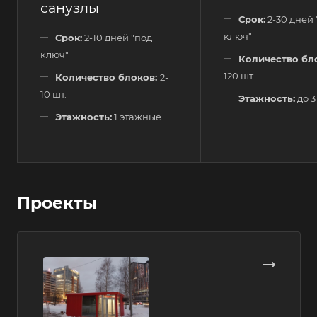
санузлы
Срок:
2-30 дней 
ключ"
Срок:
2-10 дней "под
ключ"
Количество бл
120 шт.
Количество блоков:
2-
10 шт.
Этажность:
до 3
Этажность:
1 этажные
Проекты